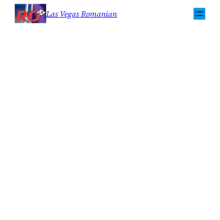
Sari
Las Vegas Romanian
la
conținut