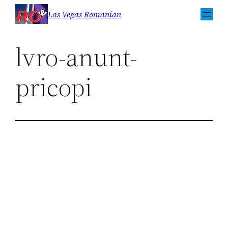
Sari
Las Vegas Romanian
la
conținut
lvro-anunt-
pricopi