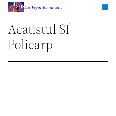
Sari
Las Vegas Romanian
la
conținut
Acatistul Sf
Policarp