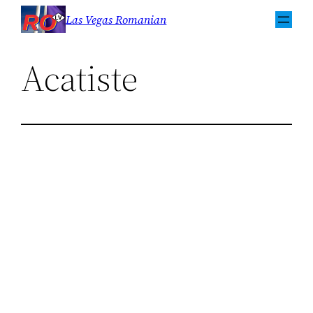
Sari
Las Vegas Romanian
la
conținut
Acatiste