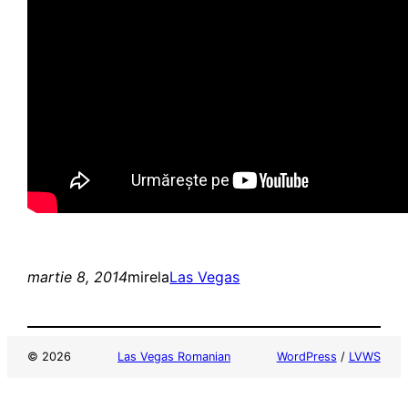
martie 8, 2014
mirela
Las Vegas
© 2026
Las Vegas Romanian
WordPress
/
LVWS