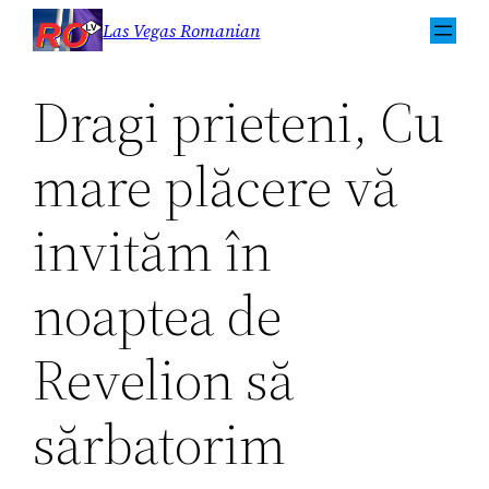
Sari
Las Vegas Romanian
la
conținut
Dragi prieteni, Cu
mare plăcere vă
invităm în
noaptea de
Revelion să
sărbatorim