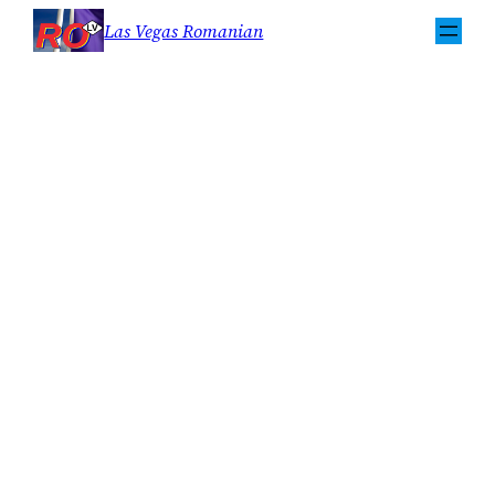
Sari
Las Vegas Romanian
la
conținut