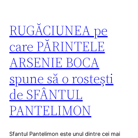
RUGĂCIUNEA pe
care PĂRINTELE
ARSENIE BOCA
spune să o rosteşti
de SFÂNTUL
PANTELIMON
Sfantul Pantelimon este unul dintre cei mai